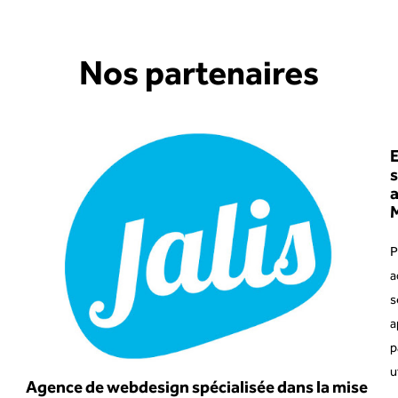
Nos partenaires
E
s
P
a
s
a
p
u
Agence de webdesign spécialisée dans la mise