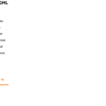
 GML
eau
e
er
esse
al
nous