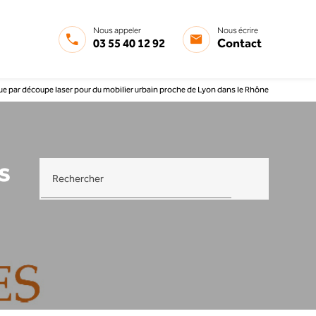
Nous appeler
Nous écrire
03 55 40 12 92
Contact
que par découpe laser pour du mobilier urbain proche de Lyon dans le Rhône
s
Rechercher