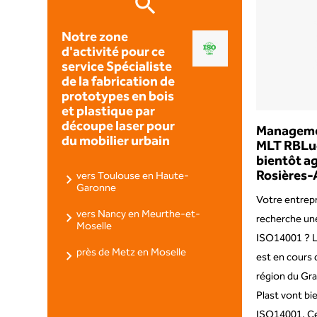
Notre zone
d'activité pour ce
service Spécialiste
de la fabrication de
prototypes en bois
et plastique par
découpe laser pour
Manageme
du mobilier urbain
MLT RBLuc
bientôt a
Rosières-
vers Toulouse en Haute-
Garonne
Votre entrep
vers Nancy en Meurthe-et-
recherche une
Moselle
ISO14001 ? 
près de Metz en Moselle
est en cours d
région du Gra
Plast vont bie
ISO14001. Cet