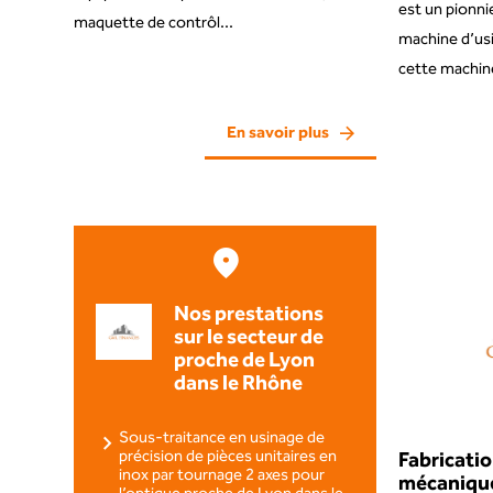
est un pionnie
maquette de contrôl...
machine d’us
cette machine
En savoir plus
Nos prestations
sur le secteur de
proche de Lyon
dans le Rhône
Sous-traitance en usinage de
précision de pièces unitaires en
Fabricatio
inox par tournage 2 axes pour
mécanique