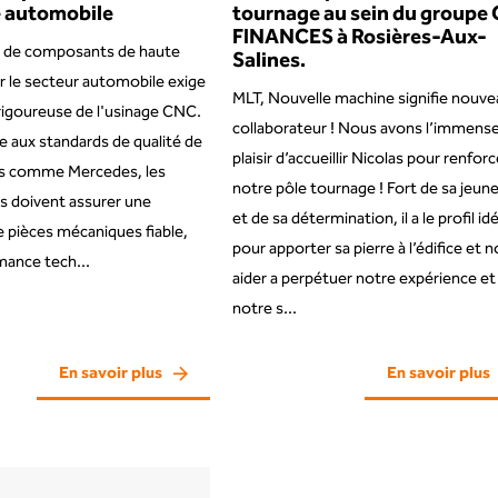
e automobile
tournage au sein du groupe
FINANCES à Rosières-Aux-
on de composants de haute
Salines.
r le secteur automobile exige
MLT, Nouvelle machine signifie nouv
rigoureuse de l'usinage CNC.
collaborateur ! Nous avons l’immens
 aux standards de qualité de
plaisir d’accueillir Nicolas pour renforc
s comme Mercedes, les
notre pôle tournage ! Fort de sa jeun
s doivent assurer une
et de sa détermination, il a le profil idé
 pièces mécaniques fiable,
pour apporter sa pierre à l’édifice et 
rmance tech...
aider a perpétuer notre expérience et
notre s...
En savoir plus
En savoir plus