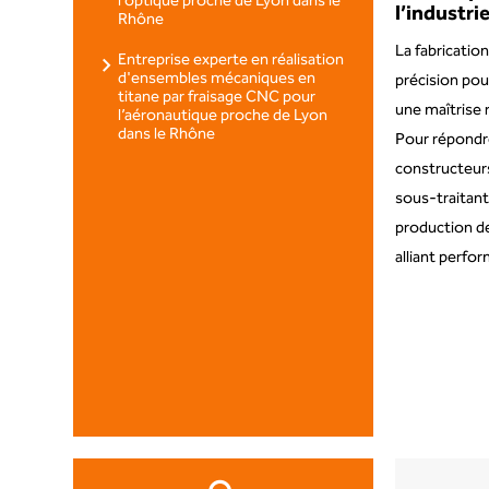
l’optique proche de Lyon dans le
l’industri
Rhône
La fabricati
Entreprise experte en réalisation
d'ensembles mécaniques en
précision pou
titane par fraisage CNC pour
une maîtrise 
l’aéronautique proche de Lyon
dans le Rhône
Pour répondre
constructeur
sous-traitant
production de
alliant perfo