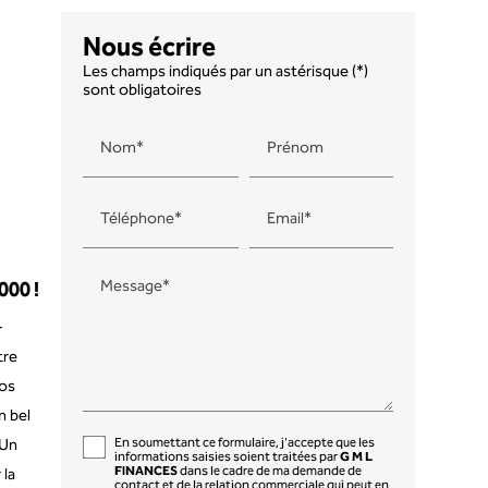
Nous écrire
Les champs indiqués par un astérisque (*)
sont obligatoires
Nom*
Prénom
Téléphone*
Email*
Message*
00 !
-
tre
os
n bel
 Un
En soumettant ce formulaire, j'accepte que les
informations saisies soient traitées par
G M L
FINANCES
dans le cadre de ma demande de
 la
contact et de la relation commerciale qui peut en