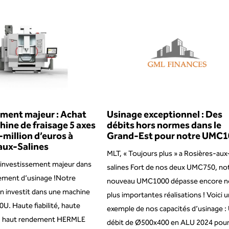
ement majeur : Achat
Usinage exceptionnel : Des
ine de fraisage 5 axes
débits hors normes dans le
million d’euros à
Grand-Est pour notre UMC10
aux-Salines
MLT, « Toujours plus » a Rosières-aux
 investissement majeur dans
salines Fort de nos deux UMC750, no
ement d’usinage !Notre
nouveau UMC1000 dépasse encore n
n investit dans une machine
plus importantes réalisations ! Voici u
. Haute fiabilité, haute
exemple de nos capacités d’usinage :
, haut rendement HERMLE
débit de Ø500x400 en ALU 2024 pour