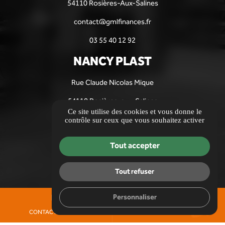
54110 Rosières-Aux-Salines
contact@gmlfinances.fr
03 55 40 12 92
NANCY PLAST
Rue Claude Nicolas Mique
54110 Rosières-aux-Salines
Ce site utilise des cookies et vous donne le
contact@gmlfinances.fr
contrôle sur ceux que vous souhaitez activer
03 55 40 12 92
Tout accepter
Informations complémentaires
Mentions légales
Tout refuser
Politique de confidentialité
Personnaliser
Gestion des cookies
mail
call
CONTACTEZ-NOUS
03 55 40 12 92