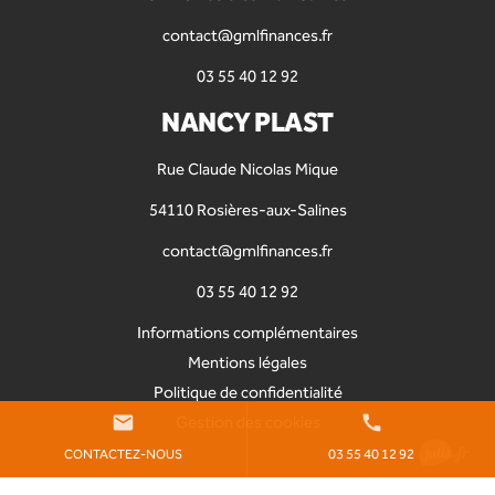
contact@gmlfinances.fr
03 55 40 12 92
NANCY PLAST
Rue Claude Nicolas Mique
54110 Rosières-aux-Salines
contact@gmlfinances.fr
03 55 40 12 92
Informations complémentaires
Mentions légales
Politique de confidentialité
Gestion des cookies
mail
call
CONTACTEZ-NOUS
03 55 40 12 92