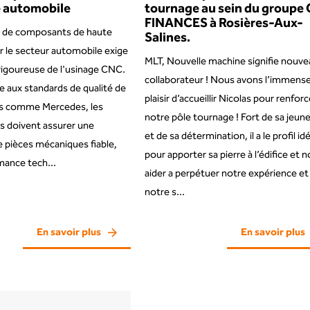
e automobile
tournage au sein du groupe
FINANCES à Rosières-Aux-
on de composants de haute
Salines.
r le secteur automobile exige
MLT, Nouvelle machine signifie nouv
rigoureuse de l'usinage CNC.
collaborateur ! Nous avons l’immens
 aux standards de qualité de
plaisir d’accueillir Nicolas pour renforc
s comme Mercedes, les
notre pôle tournage ! Fort de sa jeun
s doivent assurer une
et de sa détermination, il a le profil idé
 pièces mécaniques fiable,
pour apporter sa pierre à l’édifice et 
rmance tech...
aider a perpétuer notre expérience et
notre s...
En savoir plus
En savoir plus