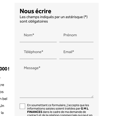
Nous écrire
Les champs indiqués par un astérisque (*)
sont obligatoires
Nom*
Prénom
Téléphone*
Email*
Message*
00 !
-
tre
os
n bel
 Un
En soumettant ce formulaire, j'accepte que les
informations saisies soient traitées par
G M L
FINANCES
dans le cadre de ma demande de
 la
contact et de la relation commerciale qui peut en