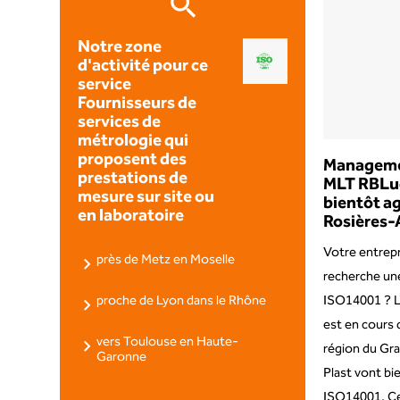
Notre zone
d'activité pour ce
service
Fournisseurs de
services de
métrologie qui
proposent des
Manageme
prestations de
MLT RBLuc
mesure sur site ou
bientôt a
en laboratoire
Rosières-
Votre entrep
près de Metz en Moselle
recherche une
ISO14001 ? 
proche de Lyon dans le Rhône
est en cours d
vers Toulouse en Haute-
région du Gra
Garonne
Plast vont bie
ISO14001. Cet