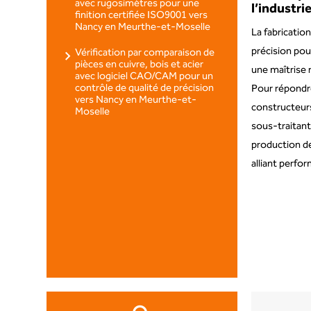
avec rugosimètres pour une
l’industri
finition certifiée ISO9001 vers
Nancy en Meurthe-et-Moselle
La fabricati
précision pou
Vérification par comparaison de
pièces en cuivre, bois et acier
une maîtrise 
avec logiciel CAO/CAM pour un
contrôle de qualité de précision
Pour répondre
vers Nancy en Meurthe-et-
constructeur
Moselle
sous-traitant
production de
alliant perfo