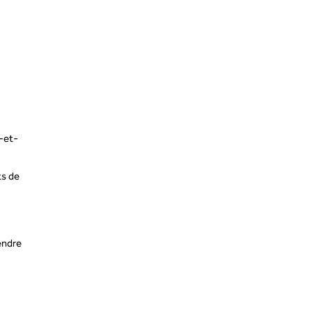
-et-
s
ts de
endre