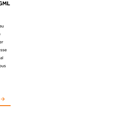
 GML
eau
e
er
esse
al
nous