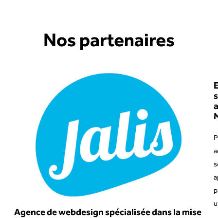
Nos partenaires
E
s
P
a
s
a
p
u
Agence de webdesign spécialisée dans la mise