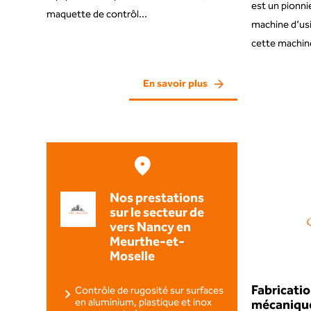
est un pionnie
maquette de contrôl...
machine d’us
cette machine
En savoir plus
Nos prestations
sur le secteur de
vers Nancy en
Meurthe-et-
Moselle
Fabricatio
Contrôle de rugosité sur surfaces
en aluminium, plastique et inox
mécanique